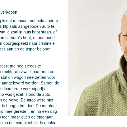
 verkopen.
ng is dat mensen met hele andere
arktplaats aangeboden auto te
 je zoal in huis hebt staan, of
 en camera’s hebt, of een hond.
an doorgespeeld naar criminele
toeslaan en de tipper belonen.
weet ik me nog steeds te
 (achteraf) Zwollenaar met een
 station wagon neerzetten voor
aar aangeleverd worden. Samen de
arktconforme verkoopprijs
to was gezet, stond de auto
n de Volvo. De airco werd niet
p de hoogte houden. De monteur
werd mee gereden, en na een dag
us toch maar even de eigenaar
irco net compleet bij de dealer