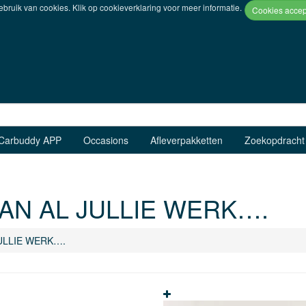
bruik van cookies. Klik op
cookieverklaring
voor meer informatie.
Carbuddy APP
Occasions
Afleverpakketten
Zoekopdracht
VAN AL JULLIE WERK….
JULLIE WERK….