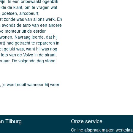
zijn. In een onbewaakt ogenblik
elde de klant, om te vragen wat
 poetsen, aircobeurt,
et zonde was van al ons werk. En
t ’s avonds de auto van een andere
lvo monteur uit de eerder
wonen. Navraag leerde, dat hij
t) had getracht te repareren in
et gelukt was, want hij was nog
foto van de Volvo in de straat,
genaar. De volgende dag stond
k, je weet nooit wanneer hij weer
n Tilburg
Onze service
Online afspraak maken werkplaa