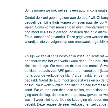
Soms mogen we ook wel eens een auto in consignatie
Omdat de klant geen ,,geleur aan de deur” wil. Of ba
bedoelingen bij je thuis komen om even naar de op M
kijken. Soms komen mensen dan even inventariseren wat
nog meer leuks in je garage. Ze kijken dan of je alarm
Zo ja, aaibaar of gevaarlijk. Deze gegevens worden d
vriendjes, die vervolgens op een onbewaakt ogenblik 
Zo zijn we zelf al eens bestolen in 2011, en achteraf 
herinneren wie het voorwerk kwam doen. Een beruchte
klein wit hondje. We mochten dit keer een mooie Volvo
de klant, de auto zou APK gekeurd en compleet rijkl
,,prijs voor de verkopende klant” afgemaakt, en de m
bepaald. Nadat de auto mooi gepoetst was en op de fo
online. Na 2 weken kwam een klant, en had interesse i
koud. We zouden een diagnose stellen, en de klant o
ging aan de slag, de airco werd opnieuw gevuld, er 
was hij weer niet koud. Dus de koop ging niet door, d
gebeld. Deze reageerde zeer verbaasd, en zei dat de a