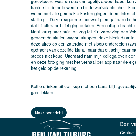
gereviseerd was, en dus onmogelijk alweer kapot kon 
haalde hij de auto weer op bij de werkplaats chef. Ik b
we nu met alle gemaakte kosten gingen doen, internet,
stalling….Deze reageerde meewarig, en gaf aan dat h
dat hij uiteraard niet ging betalen. Een collega brach
klant terug naar huis, en zag tot zijn verbazing een Vo
genoemde station wagon stappen, deze bleek daar te 
deze airco op een zaterdag met sloop onderdelen (zwar
opdracht van dezelfde klant, maar dat dit schijnbaar ni
steeds niet koud. Uiteraard nam mijn collega even een 
en deze foto ging met het verhaal per app naar de ei
het geld op de rekening.
Koffie drinken uit een kop met een barst blijft gevaarlij
gaat lekken.
Naar overzicht
Ben va
Contact