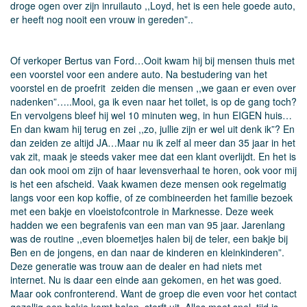
droge ogen over zijn inruilauto ,,Loyd, het is een hele goede auto,
er heeft nog nooit een vrouw in gereden”..
Of verkoper Bertus van Ford…Ooit kwam hij bij mensen thuis met
een voorstel voor een andere auto. Na bestudering van het
voorstel en de proefrit zeiden die mensen ,,we gaan er even over
nadenken”…..Mooi, ga ik even naar het toilet, is op de gang toch?
En vervolgens bleef hij wel 10 minuten weg, in hun EIGEN huis…
En dan kwam hij terug en zei ,,zo, jullie zijn er wel uit denk ik”? En
dan zeiden ze altijd JA…Maar nu ik zelf al meer dan 35 jaar in het
vak zit, maak je steeds vaker mee dat een klant overlijdt. En het is
dan ook mooi om zijn of haar levensverhaal te horen, ook voor mij
is het een afscheid. Vaak kwamen deze mensen ook regelmatig
langs voor een kop koffie, of ze combineerden het familie bezoek
met een bakje en vloeistofcontrole in Marknesse. Deze week
hadden we een begrafenis van een man van 95 jaar. Jarenlang
was de routine ,,even bloemetjes halen bij de teler, een bakje bij
Ben en de jongens, en dan naar de kinderen en kleinkinderen”.
Deze generatie was trouw aan de dealer en had niets met
internet. Nu is daar een einde aan gekomen, en het was goed.
Maar ook confronterend. Want de groep die even voor het contact
gezellig een bakje komt halen, sterft uit. Alles moet snel, tijd is